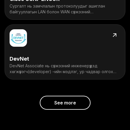
Сургалт нь замчлалын протоколуудыг ашиглан
байгууллагын LAN болон WAN сүлжээний
хэрэгжүүлэлтийг шалгах, тохируулах, төлөвлөх,
сүлжээний аюулгүй байдал, автомжилтын чадварыг
мэргэжлийн түвшинд эзэмшүүлнэ.
DevNet
DevNet Associate нь сүлжээний инженерүүдэд
хөгжүүлэгч(developer) –ийн мэдлэг, ур чадвар олгох
сургалт юм.
See more