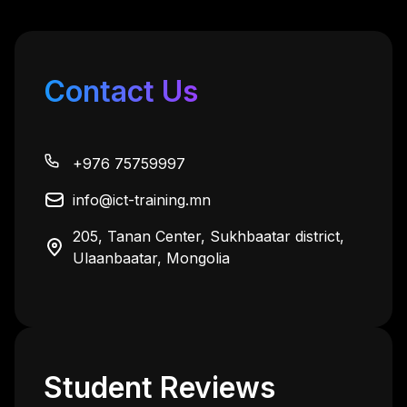
Contact Us
Анхбаяр
+976 75759997
“Very good training center thank you so 
much.”
info@ict-training.mn
205, Tanan Center, Sukhbaatar district,
Мөнхтөр
Ulaanbaatar, Mongolia
“Сургалтын орчин болон тоног 
төхөөрөмж, багш нарын заах арга барил 
сайн.”
Нямбаяр
“Өөрийнхөө ямар түвшинд явааг мэдэж 
Student Reviews
авлаа. Үнэхээр тархиа цэнэглэлээ. 
Баярлалаа”