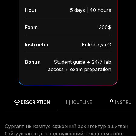
Hour
5 days | 40 hours
Exam
300$
Instructor
Enkhbayar.G
Bonus
Student guide + 24/7 lab
access + exam preparation
DESCRIPTION
OUTLINE
INSTRUC
Сургалт нь кампус сүлжээний архитектур ашиглан
байгууллагын дотоод сүлжээний төхөөрөмжийн