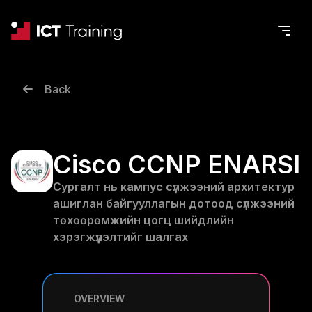
Back
Cisco CCNP ENARSI
Сургалт нь кампус сүлжээний архитектур
ашиглан байгууллагын дотоод сүлжээний
төхөөрөмжийн цогц шийдлийн
хэрэгжүүлэлтийг шалгах
OVERVIEW