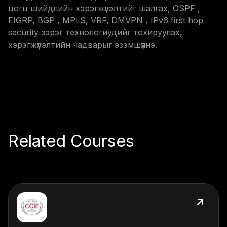
цогц шийдлийн хэрэгжүүлэлтийг шалгах, OSPF ,
EIGRP, BGP , MPLS, VRF, DMVPN , IPv6 first hop
security зэрэг технологиудийг тохируулах,
хэрэгжүүлэлтийн чадварыг эзэмшүүлнэ.
Related Courses