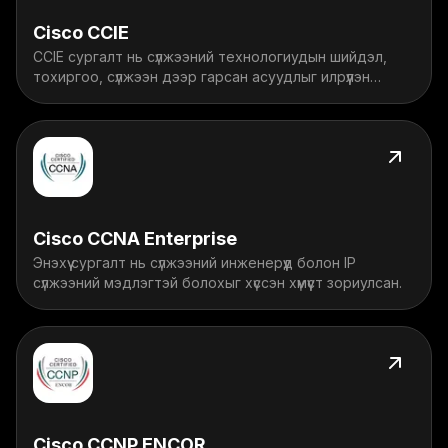
Cisco CCIE
CCIE сургалт нь сүлжээний технологиудын шийдэл,
тохиргоо, сүлжээн дээр гарсан асуудлыг илрүүлэн
шийдвэрлэх зэрэг эксперт түвшний чадварыг
эзэмшүүлдэг.
Cisco CCNA Enterprise
Энэхүү cургалт нь сүлжээний инженерүүд болон IP
сүлжээний мэдлэгтэй болохыг хүссэн хүмүүст зориулсан.
Cisco CCNP ENCOR