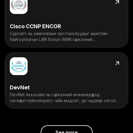
Cisco CCNP ENCOR
Сургалт нь замчлалын протоколуудыг ашиглан
байгууллагын LAN болон WAN сүлжээний
хэрэгжүүлэлтийг шалгах, тохируулах, төлөвлөх,
сүлжээний аюулгүй байдал, автомжилтын чадварыг
мэргэжлийн түвшинд эзэмшүүлнэ.
DevNet
DevNet Associate нь сүлжээний инженерүүдэд
хөгжүүлэгч(developer) –ийн мэдлэг, ур чадвар олгох
сургалт юм.
See more