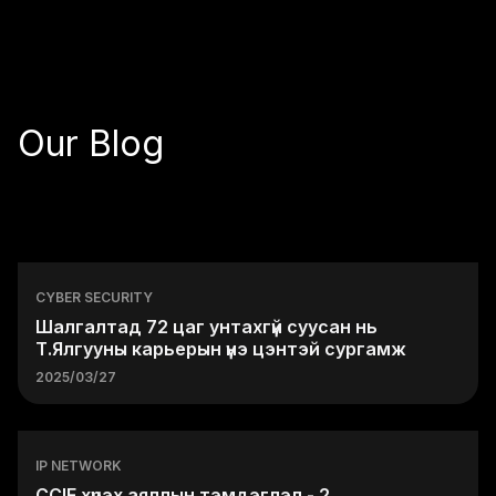
Our Blog
CYBER SECURITY
Шалгалтад 72 цаг унтахгүй суусан нь
Т.Ялгууны карьерын үнэ цэнтэй сургамж
2025/03/27
IP NETWORK
CCIE хүрэх аяллын тэмдэглэл - 2