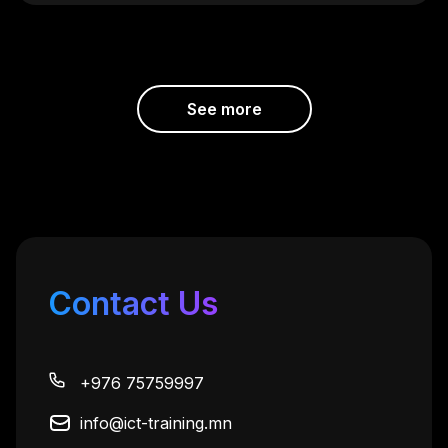
See more
Contact Us
Анхбаяр
“Very good training center thank you so 
much.”
+976 75759997
info@ict-training.mn
Мөнхтөр
“Сургалтын орчин болон тоног 