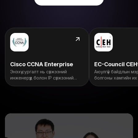
Cisco CCNA Enterprise
EC-Council CEH
Энэхүү cургалт нь сүлжээний
Аюулгүй байдлын мэ
инженерүүд болон IP сүлжээний
болгоны хамгийн их 
мэдлэгтэй болохыг хүссэн хүмүүст
суурь мэдээллийн а
зориулсан.
байдлын сургалт юм