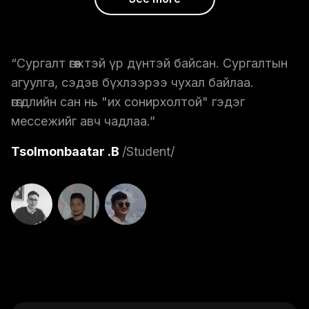
“Сургалт өгөөжтэй үр дүнтэй байсан. Сургалтын
агуулга, сэдэв бүхлээрээ чухал байлаа.
өгөгдлийн сан нь "их сонирхолтой" гэдэг
мессежийг авч чадлаа.”
Tsolmonbaatar .B
/Student/