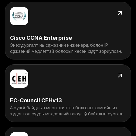
Cisco CCNA Enterprise
Энэхүү cургалт нь сүлжээний инженерүүд болон IP
сүлжээний мэдлэгтэй болохыг хүссэн хүмүүст зориулсан.
EC-Council CEHv13
Аюулгүй байдлын мэргэжилтэн болгоны хамгийн их
хүсдэг гол суурь мэдээллийн аюулгүй байдлын сургалт
юм.