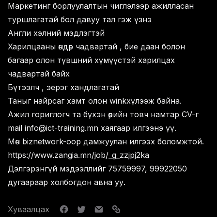
Маркетинг борлуулалтын чиглэлээр ажилласан
туршлагатай бол давуу тал гэж үзнэ
Англи хэлний мэдлэгтэй
Харилцааны өндөр чадвартай , бие даан болон
багаар олон түвшний хүмүүстэй харилцах
чадвартай байх
Бүтээлч , эерэг хандлагатай
Таныг найрсаг хамт олон winkхүлээж байна.
Ажил гориглогч та бүхэн өөрийн товч намтар CV-г
mail info@ict-training.mn хаягаар илгээнэ үү.
Мөн biznetwork-оор дамжуулан илгээх боломжтой.
https://www.zangia.mn/job/_g_zzjpj2ka
Дэлгэрэнгүй мэдээллийг 75759997, 99922050
дугаараар холбогдон авна уу.
Хуваалцах