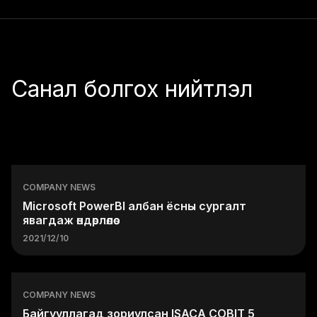
Санал болгох нийтлэл
COMPANY NEWS
Microsoft PowerBI албан ёсны сургалт
явагдаж өндөрлөлөө
2021/12/10
COMPANY NEWS
Байгууллагад зориулсан ISACA COBIT 5