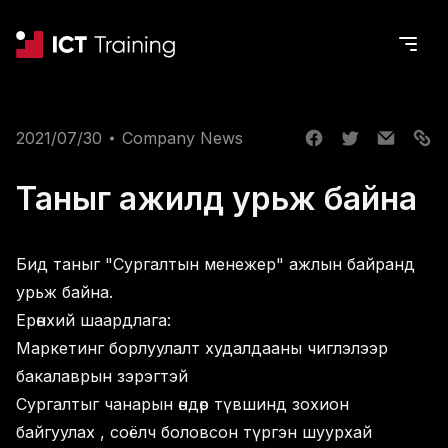
2021/07/30
Company News
Таныг ажилд урьж байна
Бид таныг "Сургалтын менежер" ажлын байранд
урьж байна.
Ерөнхий шаардлага:
Маркетинг борлуулалт худалдааны чиглэлээр
бакалаврын зэрэгтэй
Сургалтыг чанарын өндөр түвшинд зохион
байгуулах , соёлч боловсон түргэн шуурхай